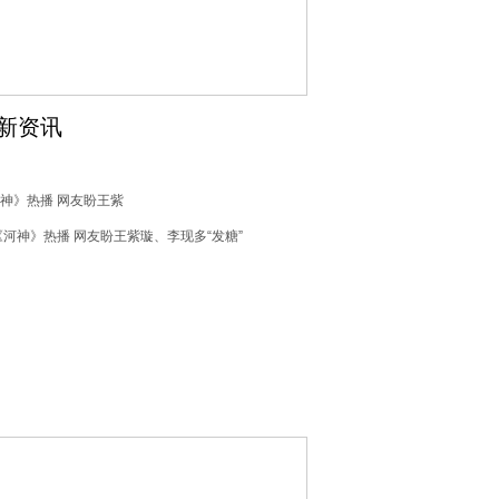
新资讯
神》热播 网友盼王紫
璇、李现多“发糖”
《河神》热播 网友盼王紫璇、李现多“发糖”