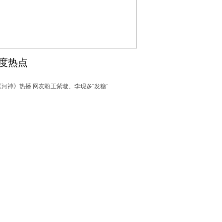
度热点
《河神》热播 网友盼王紫璇、李现多“发糖”