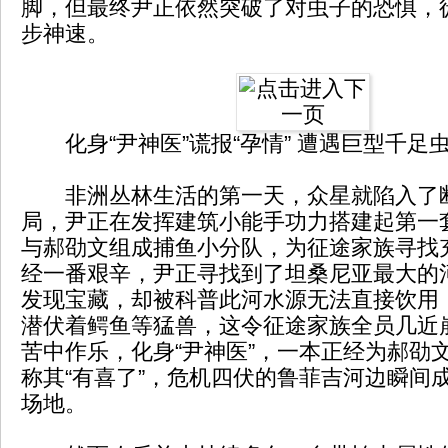
脚，但最终尹正依然突破了对虫子的恐惧，
步神速。
化身“尹神医”谎报“孕情” 遭遇巨型千足
非洲丛林生活的第一天，众星就陷入了
局，尹正在发挥建筑小能手功力搭建起第一
与郝劭文组成捕鱼小分队，为征途家族寻找
经一番艰辛，尹正寻找到了坦桑尼亚最大的
发现宝藏，却被科普此河水源无法直接饮用
潜伏着鳄鱼等猛兽，这令征途家族全员几近
苦中作乐，化身“尹神医”，一本正经为郝劭
称其“有喜了”，危机四伏的鲁菲吉河边瞬间
场地。