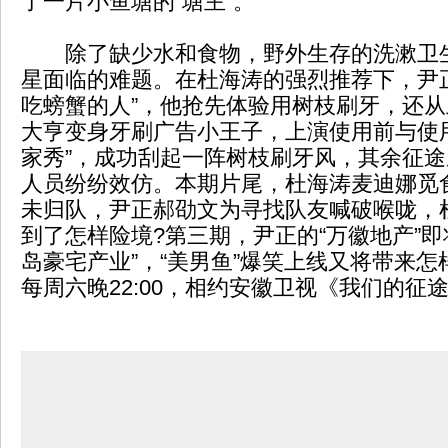
了一片小鱼塘的“塘主”。
除了缺少水和食物，野外生存的洗漱卫
星面临的难题。在杜海涛的强烈推荐下，尹
吃螃蟹的人”，他抢先体验用树枝刷牙，还
大亨变身牙刷广告小王子，上演使用前与使
家秀”，成功刮起一阵树枝刷牙风，其余征
人员纷纷效仿。本期片尾，杜海涛麦迪娜觅
未归队，尹正郝劭文为寻找队友喊破喉咙，
到了怎样险境?第三期，尹正的“万徽地产”即
岛豪宅产业”，“美男鱼”爆笑上线又将带来怎样
每周六晚22:00，相约安徽卫视《我们的征