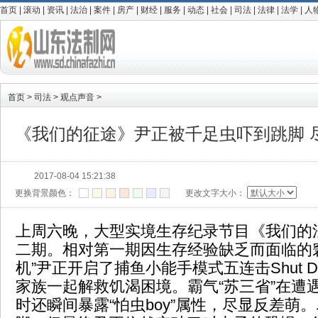
首页
|
滚动
|
资讯
|
法治
|
案件
|
房产
|
财经
|
服务
|
动态
|
社会
|
司法
|
法律
|
法学
|
人
首页
>
司法
>
观点声音
>
《我们的征途》尹正被千足虫吓到跳脚 
2017-08-04 15:21:38
更换背景颜色：
更改文字大小：
上周六晚，大型实境生存纪录节目《我们的
二期。相对第一期因生存经验缺乏而面临的
机”尹正开启了捕鱼小能手模式五连击Shut D
家族一起解救饥渴困境。霸气“苏三省”在遭
时还瞬间暴露“怕虫boy”属性，尽显反差萌