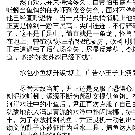
然而欢乐并未持续多久，自带怕虫属性
蚯蚓当鱼饵的任务吓到俊容失色，面对不停
他已经直呼恐怖，当一只千足虫悄悄爬上他
正更是惊到一蹦三尺高，尖叫连连，不停碎
了，这不是千足虫，简直就是一条龙，怪兽!
在地上。曾饰演“苏三省”狠绝凌厉，砍树时
正在遭遇虫子后气场全失，尽显反差萌，令
道，“您的好友苏怼已经下线”。
承包小鱼塘升级“塘主” 广告小王子上演良
尽管天敌当前，尹正还是克服了恐惧心
刨泥挖蚯蚓，源源不断为郝劭文提供鱼饵。
河岸水洼中的小鱼后，尹正再次克服了自己
犹豫地跳入满是黄泥的水潭中扑闪腾挪，徒
丰。为了存放捕到的鱼，尹正灵机一动刨出
劭文的鞋子亦被征用为舀水工具，捕鱼达人