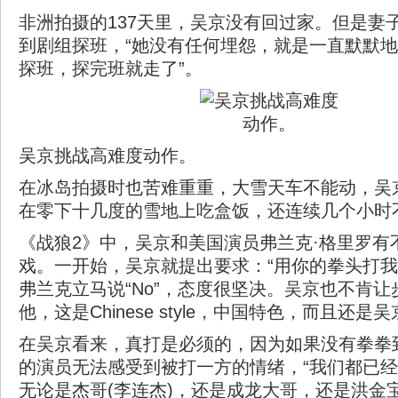
非洲拍摄的137天里，吴京没有回过家。但是妻
到剧组探班，“她没有任何埋怨，就是一直默默
探班，探完班就走了”。
吴京挑战高难度动作。
在冰岛拍摄时也苦难重重，大雪天车不能动，吴
在零下十几度的雪地上吃盒饭，还连续几个小时
《战狼2》中，吴京和美国演员弗兰克·格里罗有
戏。一开始，吴京就提出要求：“用你的拳头打我
弗兰克立马说“No”，态度很坚决。吴京也不肯让
他，这是Chinese style，中国特色，而且还是吴京s
在吴京看来，真打是必须的，因为如果没有拳拳
的演员无法感受到被打一方的情绪，“我们都已
无论是杰哥(李连杰)，还是成龙大哥，还是洪金