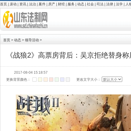
首页
|
滚动
|
资讯
|
法治
|
案件
|
房产
|
财经
|
服务
|
动态
|
社会
|
司法
|
法律
|
法学
|
人
首页
>
动态
>
领导活动
>
《战狼2》高票房背后：吴京拒绝替身称
2017-08-04 15:18:57
更换背景颜色：
更改文字大小：