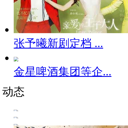
张予曦新剧定档 ...
金星啤酒集团等企...
动态
林更新直播唱歌 ...