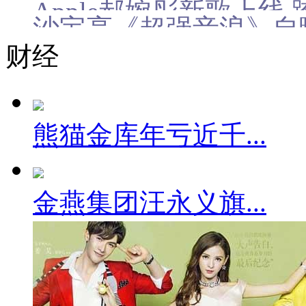
Apple郝婉彤新歌上线
沙宝亮《超强音浪》自曝
财经
熊猫金库年亏近千...
金燕集团汪永义旗...