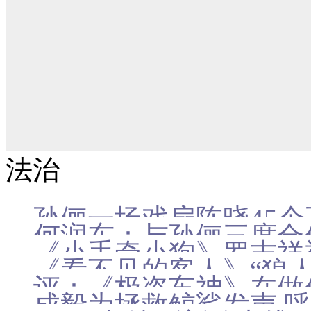
法治
孙俪一场戏扇陈晓45个
何润东：与孙俪三度合作
《小手牵小狗》罗志祥被
业
《看不见的客人》“狼人
秀
评：《极盗车神》在做
成毅为拯救鲸鲨发声 