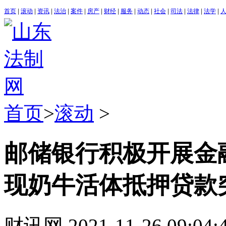
首页
|
滚动
|
资讯
|
法治
|
案件
|
房产
|
财经
|
服务
|
动态
|
社会
|
司法
|
法律
|
法学
|
首页
>
滚动
>
邮储银行积极开展金
现奶牛活体抵押贷款
财讯网
2021-11-26 09:04: