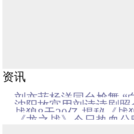
资讯
刘亦菲杨洋同台尬舞 “
沈阳故宫用刘诗诗剧照
战狼8天20亿 揭秘《战
《龙之战》今日热血公