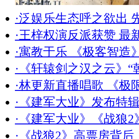
《建军大业》发布...
《建军大业》《战...
·泛娱乐生态呼之欲出
·王梓权演反派获赞 最
·寓教于乐 《极客智造
·《轩辕剑之汉之云》“
·林更新直播唱歌 《极
·《建军大业》发布特辑
《战狼2》高票房背...
·《建军大业》《战狼2》
·《战狼2》高票房背