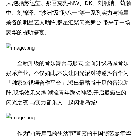
大,包括苏运莹、那吾克热-NW、DK、刘润洁、苟瀚
中、刘锦泽、“沙洲”及“孙八一”等一系列实力与流量
兼备的明星艺人助阵,群星汇聚闪光舞台,带来了一场
豪华的视听盛宴。
全新升级的音乐舞台与形式,全面升级岛城音乐
娱乐产业。不仅如此,本次让闪光派对特邀抖音作为
「独家短视频合作平台」,派出最酷感十足的音浪助
阵,现场效果火爆,潮流青年躁动神经,开启最癫狂的
闪光之夜,与实力音乐人一起闪潮岛城!
作为“西海岸电商生活节”首秀的中国综艺嘉年华